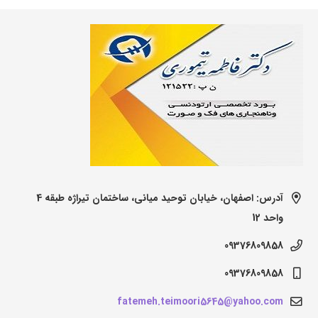
آدرس: اصفهان، خیابان توحید میانی، ساختمان تیراژه طبقه 4
واحد 12
09376809858
09376809858
fatemeh.teimoori5645@yahoo.com